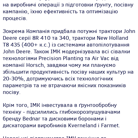
на виробничі операції з підготовки ґрунту, посівну
кампанію, їхню ефективність та оптимізацію
процесів.
Зокрема Компанія придбала потужні трактори John
Deere серії 8R 410 та 340, трактори New Holland
T8 435 (400+ к.с.) із системами автопілотування
John Deere. Також ІМК модернізувала всі сівалки
технологіями Precision Planting та Air Vac від
компанії Horsch, завдяки чому ми плануємо
збільшити продуктивність посіву наших культур на
20-30%, дотримуючись всіх технологічних
параметрів та не втрачаючи якісних показників
посіву.
Крім того, ІМК інвестувала в ґрунтообробну
техніку - підсилились глибокорозпушувачами
бренду Bednar та дисковими боронами і
дискаторами виробників Kverneland і Farmet.