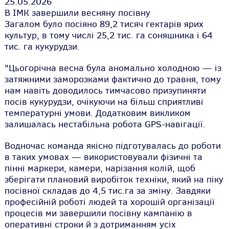
25.05.2026
В ІМК завершили весняну посівну
Загалом було посіяно 89,2 тисяч гектарів ярих
культур, в тому числі 25,2 тис. га соняшника і 64
тис. га кукурудзи.
"Цьогорічна весна була аномально холодною — із
затяжними заморозками фактично до травня, тому
нам навіть доводилось тимчасово призупиняти
посів кукурудзи, очікуючи на більш сприятливі
температурні умови. Додатковим викликом
залишалась нестабільна робота GPS-навігації.
Водночас команда якісно підготувалась до роботи
в таких умовах — використовували фізичні та
пінні маркери, камери, нарізання колій, щоб
зберігати плановий виробіток техніки, який на піку
посівної складав до 4,5 тис.га за зміну. Завдяки
професійній роботі людей та хорошій організації
процесів ми завершили посівну кампанію в
оперативні строки й з дотриманням усіх