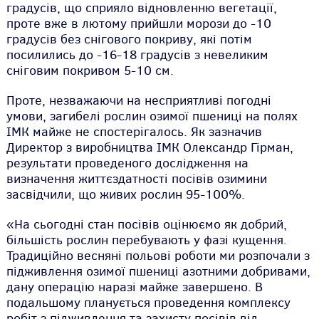
градусів, що сприяло відновленню вегетації,
проте вже в лютому прийшли морози до -10
градусів без снігового покриву, які потім
посилились до -16-18 градусів з невеликим
сніговим покривом 5-10 см.
Проте, незважаючи на несприятливі погодні
умови, загибелі рослин озимої пшениці на полях
ІМК майже не спостерігалось. Як зазначив
Директор з виробництва ІМК Олександр Гірман,
результати проведеного дослідження на
визначення життєздатності посівів озимини
засвідчили, що живих рослин 95-100%.
«На сьогодні стан посівів оцінюємо як добрий,
більшість рослин перебувають у фазі кущення.
Традиційно весняні польові роботи ми розпочали з
підживлення озимої пшениці азотними добривами,
дану операцію наразі майже завершено. В
подальшому планується проведення комплексу
робіт з підживлення та захисту посівів від