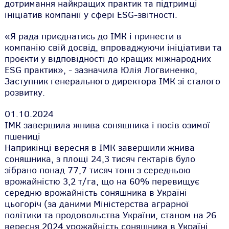
дотримання найкращих практик та підтримці
ініціатив компанії у сфері ESG-звітності.
«Я рада приєднатись до ІМК і принести в
компанію свій досвід, впроваджуючи ініціативи та
проєкти у відповідності до кращих міжнародних
ESG практик», - зазначила Юлія Логвиненко,
Заступник генерального директора ІМК зі сталого
розвитку.
01.10.2024
ІМК завершила жнива соняшника і посів озимої
пшениці
Наприкінці вересня в ІМК завершили жнива
соняшника, з площі 24,3 тисяч гектарів було
зібрано понад 77,7 тисяч тонн з середньою
врожайністю 3,2 т/га, що на 60% перевищує
середню врожайність соняшника в Україні
цьогоріч (за даними Міністерства аграрної
політики та продовольства України, станом на 26
вересня 2024 урожайність соняшника в Україні