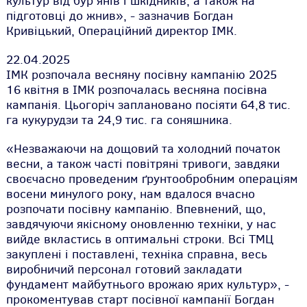
культур від бур’янів і шкідників, а також на
підготовці до жнив», - зазначив Богдан
Кривіцький, Операційний директор ІМК.
22.04.2025
ІМК розпочала весняну посівну кампанію 2025
16 квітня в ІМК розпочалась весняна посівна
кампанія. Цьогоріч заплановано посіяти 64,8 тис.
га кукурудзи та 24,9 тис. га соняшника.
«Незважаючи на дощовий та холодний початок
весни, а також часті повітряні тривоги, завдяки
своєчасно проведеним ґрунтообробним операціям
восени минулого року, нам вдалося вчасно
розпочати посівну кампанію. Впевнений, що,
завдячуючи якісному оновленню техніки, у нас
вийде вкластись в оптимальні строки. Всі ТМЦ
закуплені і поставлені, техніка справна, весь
виробничий персонал готовий закладати
фундамент майбутнього врожаю ярих культур», -
прокоментував старт посівної кампанії Богдан