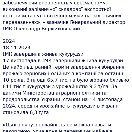
забезпечуючи впевненість у своєчасному
виконанні залізничної складової експортної
логістики та суттєво економлячи на залізничних
перевезеннях», - зазначив Генеральний директор
ІМК Олександр Вержиховський.
2024
18.11.2024
ІМК завершила жнива кукурудзи
17 листопада в ІМК завершили жнива кукурудзи.
Це найбільш ранній термін завершення збирання
врожаю зернових і олійних в компанії за останні
10 років. З площі 65,7 тис. га було зібрано близько
611 тис.т кукурудзи з урожайністю 9,3 т/га. За
даними Міністерства аграрної політики та
продовольства України, станом на 14 листопада
2024, середня урожайність кукурудзи в Україні
становила 6,3 т/га.
«Цьогорічну врожайність не можна назвати
рекордною, хоча вона й перевищує майже в