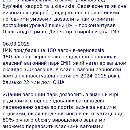
бур’янів, хвороб та шкідників. Своєчасне та якісне
виконання цих робіт, підкріплене сприятливими
погодними умовами, дозволить нам отримати
достойний урожай пшениці», - прокоментував
Олександр Гірман, Директор з виробництва ІМК.
06.03.2025
ІМК придбала ще 150 вагонів-зерновозів
150 вагонів-зерновозів нещодавно поповнили
власний вагонний парк ІМК, який натепер загалом
складає 300 вагонів. У власні вагони-зерновози
компанія інвестувала протягом 2024-2025 років
близько 22 млн дол. США.
«Даний вагонний парк дозволить в значній мірі
відмовитись від орендованих вагонів для
перевезення зерна до портів, адже за нашими
оцінками, після введення його в експлуатацію до
80% річного обсягу вирощеного зерна ми
зможемо перевозити власними вагонами,