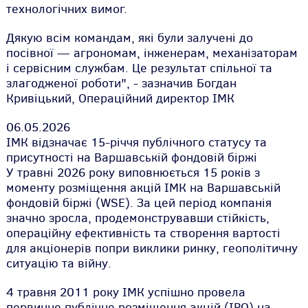
технологічних вимог.
Дякую всім командам, які були залучені до
посівної — агрономам, інженерам, механізаторам
і сервісним службам. Це результат спільної та
злагодженої роботи", - зазначив Богдан
Кривіцький, Операційний директор ІМК
06.05.2026
ІМК відзначає 15-річчя публічного статусу та
присутності на Варшавській фондовій біржі
У травні 2026 року виповнюється 15 років з
моменту розміщення акцій ІМК на Варшавській
фондовій біржі (WSE). За цей період компанія
значно зросла, продемонструвавши стійкість,
операційну ефективність та створення вартості
для акціонерів попри виклики ринку, геополітичну
ситуацію та війну.
4 травня 2011 року ІМК успішно провела
первинне публічне розміщення акцій (IPO) на