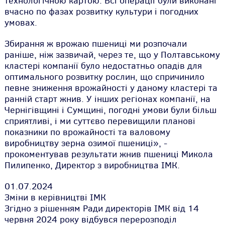
технологічною картою. Всі операції були виконані
вчасно по фазах розвитку культури і погодних
умовах.
Збирання ж врожаю пшениці ми розпочали
раніше, ніж зазвичай, через те, що у Полтавському
кластері компанії було недостатньо опадів для
оптимального розвитку рослин, що спричинило
певне зниження врожайності у даному кластері та
ранній старт жнив. У інших регіонах компанії, на
Чернігівщині і Сумщині, погодні умови були більш
сприятливі, і ми суттєво перевищили планові
показники по врожайності та валовому
виробництву зерна озимої пшениці»,
-
прокоментував результати жнив пшениці Микола
Пилипенко, Директор з виробництва ІМК.
01.07.2024
Зміни в керівництві IMК
Згідно з рішенням Ради директорів ІМК від 14
червня 2024 року відбувся перерозподіл