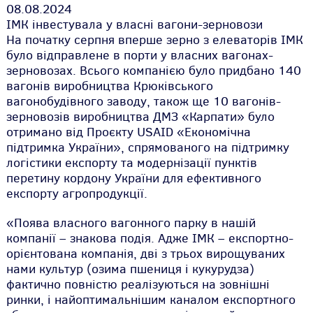
08.08.2024
ІМК інвестувала у власні вагони-зерновози
На початку серпня вперше зерно з елеваторів ІМК
було відправлене в порти у власних вагонах-
зерновозах. Всього компанією було придбано 140
вагонів виробництва Крюківського
вагонобудівного заводу, також ще 10 вагонів-
зерновозів виробництва ДМЗ «Карпати» було
отримано від Проєкту USAID «Економічна
підтримка України», спрямованого на підтримку
логістики експорту та модернізації пунктів
перетину кордону України для ефективного
експорту агропродукції.
«Поява власного вагонного парку в нашій
компанії – знакова подія. Адже ІМК – експортно-
орієнтована компанія, дві з трьох вирощуваних
нами культур (озима пшениця і кукурудза)
фактично повністю реалізуються на зовнішні
ринки, і найоптимальнішим каналом експортного