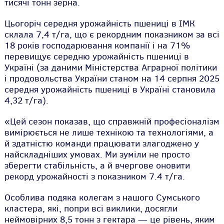
тисячі тонн зерна.
Цьогоріч середня урожайність пшениці в ІМК
склала 7,4 т/га, що є рекордним показником за всі
18 років господарювання компанії і на 71%
перевищує середню урожайність пшениці в
Україні (за даними Міністерства Аграрної політики
і продовольства України станом на 14 серпня 2025
середня урожайність пшениці в Україні становила
4,32 т/га).
«Цей сезон показав, що справжній професіоналізм
вимірюється не лише технікою та технологіями, а
й здатністю команди працювати злагоджено у
найскладніших умовах. Ми зуміли не просто
зберегти стабільність, а й вчергове оновити
рекорд урожайності з показником 7.4 т/га.
Особлива подяка колегам з нашого Сумського
кластера, які, попри всі виклики, досягли
неймовірних 8,5 тонн з гектара — це рівень, яким