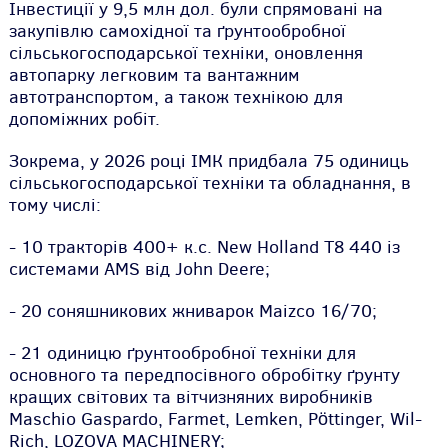
Інвестиції у 9,5 млн дол. були спрямовані на
закупівлю самохідної та ґрунтообробної
сільськогосподарської техніки, оновлення
автопарку легковим та вантажним
автотранспортом, а також технікою для
допоміжних робіт.
Зокрема, у 2026 році ІМК придбала 75 одиниць
сільськогосподарської техніки та обладнання, в
тому числі:
- 10 тракторів 400+ к.с. New Holland T8 440 із
системами AMS від John Deere;
- 20 соняшникових жниварок Maizco 16/70;
- 21 одиницю ґрунтообробної техніки для
основного та передпосівного обробітку ґрунту
кращих світових та вітчизняних виробників
Maschio Gaspardo, Farmet, Lemken, Pöttinger, Wil-
Rich, LOZOVA MACHINERY;