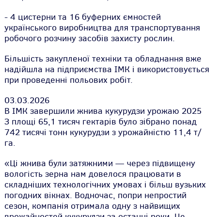
- 4 цистерни та 16 буферних ємностей
українського виробництва для транспортування
робочого розчину засобів захисту рослин.
Більшість закупленої техніки та обладнання вже
надійшла на підприємства ІМК і використовується
при проведенні польових робіт.
03.03.2026
В ІМК завершили жнива кукурудзи урожаю 2025
З площі 65,1 тисяч гектарів було зібрано понад
742 тисячі тонн кукурудзи з урожайністю 11,4 т/
га.
«Ці жнива були затяжними — через підвищену
вологість зерна нам довелося працювати в
складніших технологічних умовах і більш вузьких
погодних вікнах. Водночас, попри непростий
сезон, компанія отримала одну з найвищих
врожайностей кукурудзи за останні роки. Це