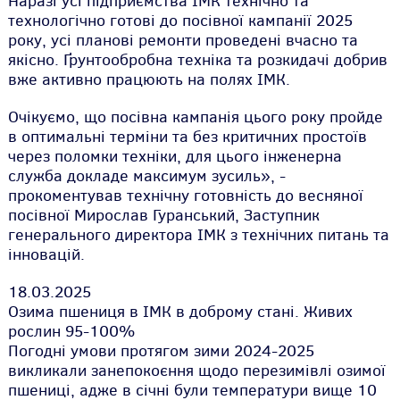
Наразі усі підприємства ІМК технічно та
технологічно готові до посівної кампанії 2025
року, усі планові ремонти проведені вчасно та
якісно. Ґрунтообробна техніка та розкидачі добрив
вже активно працюють на полях ІМК.
Очікуємо, що посівна кампанія цього року пройде
в оптимальні терміни та без критичних простоїв
через поломки техніки, для цього інженерна
служба докладе максимум зусиль», -
прокоментував технічну готовність до весняної
посівної Мирослав Гуранський, Заступник
генерального директора ІМК з технічних питань та
інновацій.
18.03.2025
Озима пшениця в ІМК в доброму стані. Живих
рослин 95-100%
Погодні умови протягом зими 2024-2025
викликали занепокоєння щодо перезимівлі озимої
пшениці, адже в січні були температури вище 10