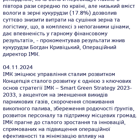
півтора рази середню по країні, але низький вміст
вологи в зерні кукурудзи
(17.8%)
дозволив
суттєво знизити витрати на сушіння зерна та
логістику, що, в комплексі з непоганими цінами,
дає впевненість у гарному фінансовому
результаті»,
- прокоментував результати жнив
кукурудзи Богдан Кривіцький, Операційний
директор ІМК.
04.11.2024
ІМК зміцнює управління сталим розвитком
Концепція сталого розвитку є однією з ключових
основ стратегії ІМК – Smart Green Strategy 2023-
2033, з акцентом на зменшення викидів
парникових газів, скорочення споживання
викопного палива, збереження родючості ґрунтів,
розвиток персоналу та підтримку місцевих громад.
ІМК прагне до сталого зростання та інновацій,
спрямованих на підвищення операційної
ефективності та мінімізацію впливу на