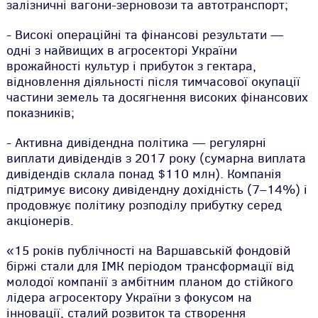
залізничні вагони-зерновози та автотранспорт;
- Високі операційні та фінансові результати —
одні з найвищих в агросекторі України
врожайності культур і прибуток з гектара,
відновлення діяльності після тимчасової окупації
частини земель та досягнення високих фінансових
показників;
- Активна дивідендна політика — регулярні
виплати дивідендів з 2017 року (сумарна виплата
дивідендів склала понад $110 млн). Компанія
підтримує високу дивідендну дохідність (7–14%) і
продовжує політику розподілу прибутку серед
акціонерів.
«15 років публічності на Варшавській фондовій
біржі стали для ІМК періодом трансформації від
молодої компанії з амбітним планом до стійкого
лідера агросектору України з фокусом на
інновації, сталий розвиток та створення