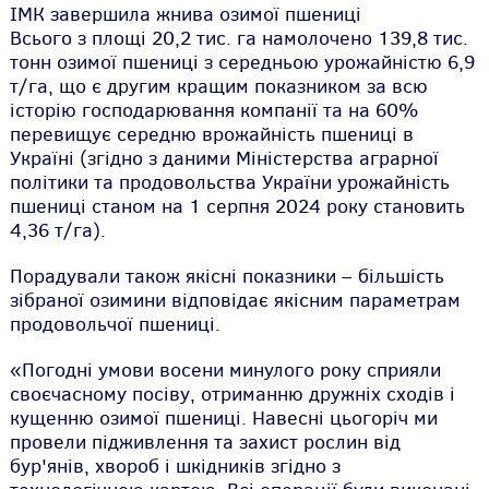
ІМК завершила жнива озимої пшениці
Всього з площі 20,2 тис. га намолочено 139,8 тис.
тонн озимої пшениці з середньою урожайністю 6,9
т/га, що є другим кращим показником за всю
історію господарювання компанії та на 60%
перевищує середню врожайність пшениці в
Україні (згідно з даними Міністерства аграрної
політики та продовольства України урожайність
пшениці станом на 1 серпня 2024 року становить
4,36 т/га).
Порадували також якісні показники – більшість
зібраної озимини відповідає якісним параметрам
продовольчої пшениці.
«Погодні умови восени минулого року сприяли
своєчасному посіву, отриманню дружніх сходів і
кущенню озимої пшениці. Навесні цьогоріч ми
провели підживлення та захист рослин від
бур'янів, хвороб і шкідників згідно з