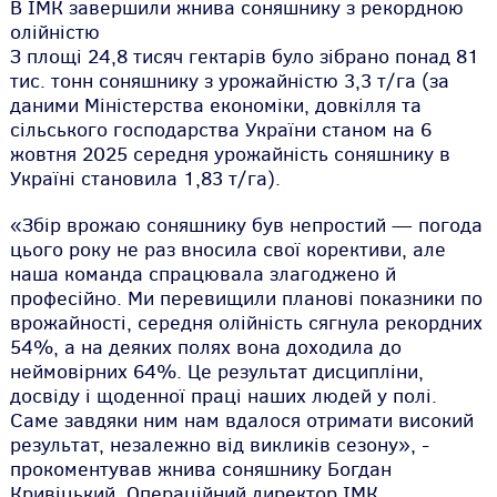
В ІМК завершили жнива соняшнику з рекордною
олійністю
З площі 24,8 тисяч гектарів було зібрано понад 81
тис. тонн соняшнику з урожайністю 3,3 т/га (за
даними Міністерства економіки, довкілля та
сільського господарства України станом на 6
жовтня 2025 середня урожайність соняшнику в
Україні становила 1,83 т/га).
«Збір врожаю соняшнику був непростий — погода
цього року не раз вносила свої корективи, але
наша команда спрацювала злагоджено й
професійно. Ми перевищили планові показники по
врожайності, середня олійність сягнула рекордних
54%, а на деяких полях вона доходила до
неймовірних 64%. Це результат дисципліни,
досвіду і щоденної праці наших людей у полі.
Саме завдяки ним нам вдалося отримати високий
результат, незалежно від викликів сезону», -
прокоментував жнива соняшнику Богдан
Кривіцький, Операційний директор ІМК.