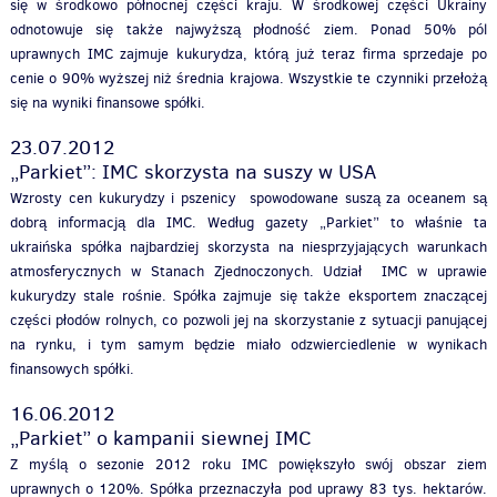
się w środkowo północnej części kraju. W środkowej części Ukrainy
odnotowuje się także najwyższą płodność ziem. Ponad 50% pól
uprawnych IMC zajmuje kukurydza, którą już teraz firma sprzedaje po
cenie o 90% wyższej niż średnia krajowa. Wszystkie te czynniki przełożą
się na wyniki finansowe spółki.
23.07.2012
„Parkiet”: IMC skorzysta na suszy w USA
Wzrosty cen kukurydzy i pszenicy spowodowane suszą za oceanem są
dobrą informacją dla IMC. Według gazety „Parkiet” to właśnie ta
ukraińska spółka najbardziej skorzysta na niesprzyjających warunkach
atmosferycznych w Stanach Zjednoczonych. Udział IMC w uprawie
kukurydzy stale rośnie. Spółka zajmuje się także eksportem znaczącej
części płodów rolnych, co pozwoli jej na skorzystanie z sytuacji panującej
na rynku, i tym samym będzie miało odzwierciedlenie w wynikach
finansowych spółki.
16.06.2012
„Parkiet” o kampanii siewnej IMC
Z myślą o sezonie 2012 roku IMC powiększyło swój obszar ziem
uprawnych o 120%. Spółka przeznaczyła pod uprawy 83 tys. hektarów.