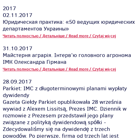
2017
02.11.2017
Юридическая практика: «50 ведущих юридических
департаментов Украины»
Читать полностью / Детальніше / Read more / Czytaj więcej
31.10.2017
Майстерня аграрія. Інтерв’ю головного агронома
ІМК Олександра Гірмана
Читать полностью / Детальніше / Read more / Czytaj więcej
28.09.2017
Parkiet: IMC z długoterminowymi planami wypłaty
dywidendy
Gazeta Giełdy Parkiet opublikowała 28 września
wywiad z Alexem Lissitsą, Prezes IMC. Dziennik w
rozmowie z Prezesem przedstawił jego plany
związane z polityką dywidendową spółki -
Zdecydowaliśmy się na dywidendę z trzech
powodów. Po pierwsze, firma od trzech lat jest