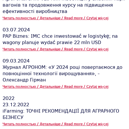
вагонів та продовження курсу на підвищення
ефективності виробництва
Читать полностью / Детальніше / Read more / Czytaj więcej
03.07.2024
PAP Biznes: IMC chce inwestować w logistykę; na
wagony planuje wydać prawie 22 mln USD
Читать полностью / Детальніше / Read more / Czytaj więcej
09.03.2024
Журнал АГРОНОМ: «У 2024 році повертаємося до
повноцінної технології вирощування», -
Олександр Гірман
Читать полностью / Детальніше / Read more / Czytaj więcej
2022
23.12.2022
iFarming: ТОЧНІ РЕКОМЕНДАЦІЇ ДЛЯ АГРАРНОГО
БІЗНЕСУ
Читать полностью / Детальніше / Read more / Czytaj więcej