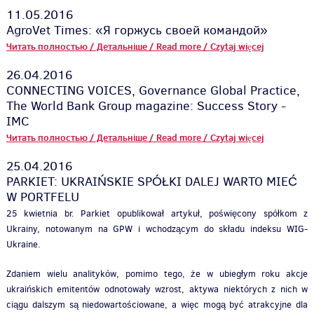
11.05.2016
AgroVet Times: «Я горжусь своей командой»
Читать полностью / Детальніше / Read more / Czytaj więcej
26.04.2016
CONNECTING VOICES, Governance Global Practice,
The World Bank Group magazine: Success Story -
IMC
Читать полностью / Детальніше / Read more / Czytaj więcej
25.04.2016
PARKIET: UKRAIŃSKIE SPÓŁKI DALEJ WARTO MIEĆ
W PORTFELU
25 kwietnia br. Parkiet opublikował artykuł, poświęcony spółkom z
Ukrainy, notowanym na GPW i wchodzącym do składu indeksu WIG-
Ukraine.
Zdaniem wielu analityków, pomimo tego, że w ubiegłym roku akcje
ukraińskich emitentów odnotowały wzrost, aktywa niektórych z nich w
ciągu dalszym są niedowartościowane, a więc mogą być atrakcyjne dla