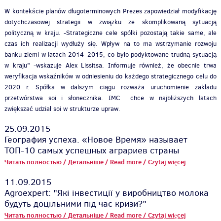
W kontekście planów długoterminowych Prezes zapowiedział modyfikację
dotychczasowej strategii w związku ze skomplikowaną sytuacją
polityczną w kraju. -Strategiczne cele spółki pozostają takie same, ale
czas ich realizacji wydłuży się. Wpływ na to ma wstrzymanie rozwoju
banku ziemi w latach 2014–2015, co było podyktowane trudną sytuacją
w kraju" -wskazuje Alex Lissitsa. Informuje również, że obecnie trwa
weryfikacja wskaźników w odniesieniu do każdego strategicznego celu do
2020 r. Spółka w dalszym ciągu rozważa uruchomienie zakładu
przetwórstwa soi i słonecznika. IMC chce w najbliższych latach
zwiększać udział soi w strukturze upraw.
25.09.2015
География успеха. «Новое Время» называет
ТОП-10 самых успешных аграриев страны
Читать полностью / Детальніше / Read more / Czytaj więce
j
11.09.2015
Agroexpert: "Які інвестиції у виробництво молока
будуть доцільними під час кризи?"
Читать полностью / Детальніше / Read more / Czytaj więcej