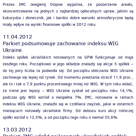
Prezes IMC Jewgienij Osipow wyjaśnia, że poszerzenie areału,
skoncentrowanie na jednych z najbardziej opłacalnych upraw, jakimi są
kukurydza i słonecznik, jak i bardzo dobre warunki atmosferyczne będą
miały wpływ na wyniki finansowe spółki w 2012 roku.
11.04.2012
Parkiet podsumowuje zachowanie indeksu WIG
Ukraine.
Indeks spółek ukraińskich notowanych na GPW funkcjonuje od maja
zeszłego roku. Początkowo w jego składzie znalazły się akcje 5 spółek –
do tej pory liczba ta podwoiła się. Od początku obliczania WIG Ukraine
zachowuje się lepiej niż rynek. Od momentu powstania stracił 11,9 proc.,
ale to i tak o 7,9 punktu procentowego mniej niż WIG. W tym roku widać,
że trend jest lepszy – WIG Ukraine zyskał od początku roku 14,1%,
podczas gdy WIG wzrósł o niespełna 7%. IMC, notowane w ramach
indeksu WIG Ukraine, znalazło się w czołówce zwyżek, jakie w ostatnich
miesiącach notowały ukraińskie firmy. Od debiutu kurs akcji rolniczej
spółki wzrósł o 12,5%, a od początku tego roku o niemal 55,6%.
13.03.2012