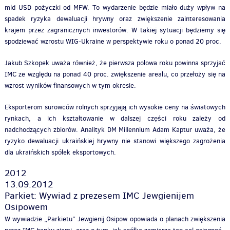
mld USD pożyczki od MFW. To wydarzenie będzie miało duży wpływ na
spadek ryzyka dewaluacji hrywny oraz zwiększenie zainteresowania
krajem przez zagranicznych inwestorów. W takiej sytuacji będziemy się
spodziewać wzrostu WIG-Ukraine w perspektywie roku o ponad 20 proc.
Jakub Szkopek uważa również, że pierwsza połowa roku powinna sprzyjać
IMC ze względu na ponad 40 proc. zwiększenie areału, co przełoży się na
wzrost wyników finansowych w tym okresie.
Eksporterom surowców rolnych sprzyjają ich wysokie ceny na światowych
rynkach, a ich kształtowanie w dalszej części roku zależy od
nadchodzących zbiorów. Analityk DM Millennium Adam Kaptur uważa, że
ryzyko dewaluacji ukraińskiej hrywny nie stanowi większego zagrożenia
dla ukraińskich spółek eksportowych.
2012
13.09.2012
Parkiet: Wywiad z prezesem IMC Jewgienijem
Osipowem
W wywiadzie „Parkietu” Jewgienij Osipow opowiada o planach zwiększenia