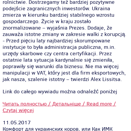
rolnictwie. Dostrzegamy też bardziej pozytywne
podejście zagranicznych inwestorów. Ukraina
zmierza w kierunku bardziej stabilnego wzrostu
gospodarczego. Życie w kraju zostało
znormalizowane
– wyjaśnia Prezes. Dodaje, że
zauważa istotne zmiany w zakresie walki z korupcją.
-
Przed pięciu laty najbardziej skorumpowane
instytucje to była administracja publiczna, m.in.
urzędy skarbowe czy centra certyfikacji. Przez
ostatnie lata sytuacja kardynalnie się zmieniła,
poprawiły się warunki dla biznesu. Nie ma więcej
manipulacji w VAT, który jest dla firm eksportowych,
jak nasza, szalenie istotny
– twierdzi Alex Lissitsa.
Link do całego wywiadu można odnaleźć poniżej
Читать полностью / Детальніше / Read more /
Czytaj więcej
11.05.2017
Комфорт для украинских коров, или Как ИМК