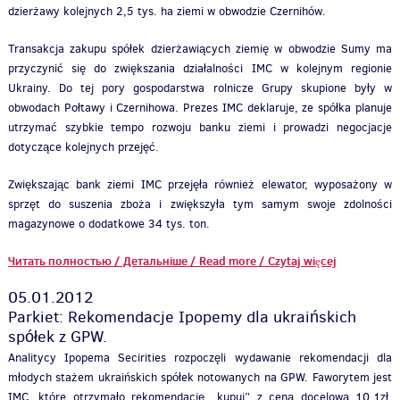
dzierżawy kolejnych 2,5 tys. ha ziemi w obwodzie Czernihów.
Transakcja zakupu spółek dzierżawiących ziemię w obwodzie Sumy ma
przyczynić się do zwiększania działalności IMC w kolejnym regionie
Ukrainy. Do tej pory gospodarstwa rolnicze Grupy skupione były w
obwodach Połtawy i Czernihowa. Prezes IMC deklaruje, ze spółka planuje
utrzymać szybkie tempo rozwoju banku ziemi i prowadzi negocjacje
dotyczące kolejnych przejęć.
Zwiększając bank ziemi IMC przejęła również elewator, wyposażony w
sprzęt do suszenia zboża i zwiększyła tym samym swoje zdolności
magazynowe o dodatkowe 34 tys. ton.
Читать полностью / Детальніше / Read more / Czytaj więcej
05.01.2012
Parkiet: Rekomendacje Ipopemy dla ukraińskich
spółek z GPW.
Analitycy Ipopema Secirities rozpoczęli wydawanie rekomendacji dla
młodych stażem ukraińskich spółek notowanych na GPW. Faworytem jest
IMC, które otrzymało rekomendację „kupuj” z ceną docelową 10,1zł.