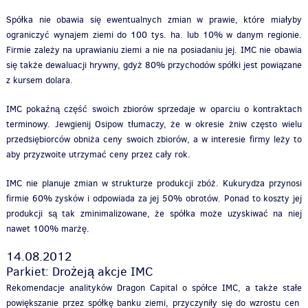
Spółka nie obawia się ewentualnych zmian w prawie, które miałyby
ograniczyć wynajem ziemi do 100 tys. ha. lub 10% w danym regionie.
Firmie zależy na uprawianiu ziemi a nie na posiadaniu jej. IMC nie obawia
się także dewaluacji hrywny, gdyż 80% przychodów spółki jest powiązane
z kursem dolara.
IMC pokaźną część swoich zbiorów sprzedaje w oparciu o kontraktach
terminowy. Jewgienij Osipow tłumaczy, że w okresie żniw często wielu
przedsiębiorców obniża ceny swoich zbiorów, a w interesie firmy leży to
aby przyzwoite utrzymać ceny przez cały rok.
IMC nie planuje zmian w strukturze produkcji zbóż. Kukurydza przynosi
firmie 60% zysków i odpowiada za jej 50% obrotów. Ponad to koszty jej
produkcji są tak zminimalizowane, że spółka może uzyskiwać na niej
nawet 100% marżę.
14.08.2012
Parkiet: Drożeją akcje IMC
Rekomendacje analityków Dragon Capital o spółce IMC, a także stałe
powiększanie przez spółkę banku ziemi, przyczyniły się do wzrostu cen