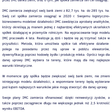
przez IMC banku ziemi, oraz o tym, jak spółka zamierza ten cel osiągnąć.
IMC zamierza zwiększyć swój bank ziemi z 82,7 tys. ha. do 285 tys. ha.
Swój cel spółka zamierza osiągnąć w 2020 r. Swojemu logistyczno-
biznesowemu modelowi działalności IMC zawdzięcza aprobatę analityków,
którzy określają ją mianem jednej z najbardziej efektywnych ukraińskich
spółek działającej w przemyśle rolniczym. Na wypracowanie tego modelu
IMC pracowało 4 lata. Realizuje ją dziś i będzie się jej trzymać także w
przyszłości. Metoda, która umożliwia spółce tak efektywne działanie
polega na posiadaniu przez nią upraw w pobliżu elewatorów,
dywersyfikację poprzez hodowlę bydła i produkcję mleka. Oprócz tego dla
danej uprawy IMC wybiera te tereny, które mają dla niej najlepsze
warunki klimatyczne.
W momencie gdy spółka będzie zwiększać swój bank ziemi, nie zmieni
istniejącego modelu działalności, a wspomniane tereny będą wybierane
pod kątem najlepszych warunków jakie mogą stworzyć dla danej uprawy.
Swoje plany IMC zamierza sfinansować dzięki reinwestycji zysków, a
także poprzez zaciągniecie długu nie większego jednak niż 2,5 krotność
wyniku EBITDA.