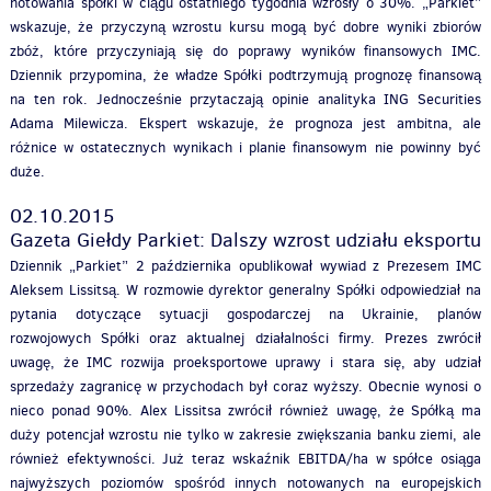
notowania spółki w ciągu ostatniego tygodnia wzrosły o 30%. „Parkiet”
wskazuje, że przyczyną wzrostu kursu mogą być dobre wyniki zbiorów
zbóż, które przyczyniają się do poprawy wyników finansowych IMC.
Dziennik przypomina, że władze Spółki podtrzymują prognozę finansową
na ten rok. Jednocześnie przytaczają opinie analityka ING Securities
Adama Milewicza. Ekspert wskazuje, że prognoza jest ambitna, ale
różnice w ostatecznych wynikach i planie finansowym nie powinny być
duże.
02.10.2015
Gazeta Giełdy Parkiet: Dalszy wzrost udziału eksportu
Dziennik „Parkiet” 2 października opublikował wywiad z Prezesem IMC
Aleksem Lissitsą. W rozmowie dyrektor generalny Spółki odpowiedział na
pytania dotyczące sytuacji gospodarczej na Ukrainie, planów
rozwojowych Spółki oraz aktualnej działalności firmy. Prezes zwrócił
uwagę, że IMC rozwija proeksportowe uprawy i stara się, aby udział
sprzedaży zagranicę w przychodach był coraz wyższy. Obecnie wynosi o
nieco ponad 90%. Alex Lissitsa zwrócił również uwagę, że Spółką ma
duży potencjał wzrostu nie tylko w zakresie zwiększania banku ziemi, ale
również efektywności. Już teraz wskaźnik EBITDA/ha w spółce osiąga
najwyższych poziomów spośród innych notowanych na europejskich