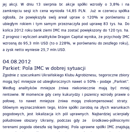
jej akcji. W dniu 13 sierpnia br. akcje spółki wzrosły o 3,8% i na
zamknięciu sesji ich cena wyniosła 14,85 PLN. Już w czerwcu spółka
ogłosiła, że powiększyła swój areał upraw o 120% w porównaniu z
ubiegłym rokiem i tym samym przeznaczyła pod uprawę 83 tys. ha. Do
końca 2012 roku bank ziemi IMC ma zostać powiększony do 120 tys. ha.
Z prognoz i wyliczeń analityków Dragon Capital wynika, że przychody IMC
wzrosną do 95,3 mln USD (to o 228%, w porównaniu do zeszłego roku),
a zysk netto wyniesie 25,7 mln.USD.
04.08.2012
Parkiet: Pola IMC w dobrej sytuacji
Zgodnie z szacunkami Ukraińskiego Klubu Agrobiznesu, tegoroczne zbiory
mogą być mniejsze od ubiegłorocznych nawet o 50% - podaje „Parkiet”.
Według analityków mniejsze żniwa niekoniecznie mają być mniej
rentowne. W momencie gdy ceny kukurydzy i pszenicy wzrosły prawie o
połowę, to nawet mniejsze żniwa mogą zrekompensować straty.
Głównym wyznacznikiem tego, które spółki zarobią na złych warunkach
pogodowych, jest lokalizacja ich pól uprawnych. Najbardziej ucierpiały
południowe obszary Ukrainy, podczas gdy ze środkowo-północnymi
terenami pogoda obeszła się łagodniej. Pola uprawne spółki IMC znajdują