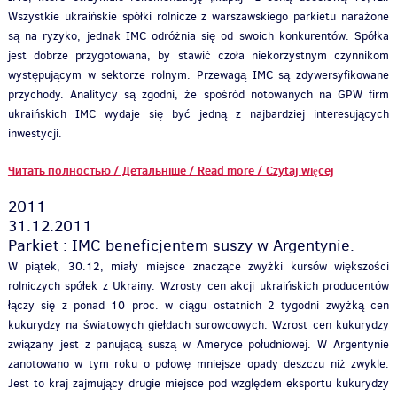
Wszystkie ukraińskie spółki rolnicze z warszawskiego parkietu narażone
są na ryzyko, jednak IMC odróżnia się od swoich konkurentów. Spółka
jest dobrze przygotowana, by stawić czoła niekorzystnym czynnikom
występującym w sektorze rolnym. Przewagą IMC są zdywersyfikowane
przychody. Analitycy są zgodni, że spośród notowanych na GPW firm
ukraińskich IMC wydaje się być jedną z najbardziej interesujących
inwestycji.
Читать полностью / Детальніше / Read more / Czytaj więcej
2011
31.12.2011
Parkiet : IMC beneficjentem suszy w Argentynie.
W piątek, 30.12, miały miejsce znaczące zwyżki kursów większości
rolniczych spółek z Ukrainy. Wzrosty cen akcji ukraińskich producentów
łączy się z ponad 10 proc. w ciągu ostatnich 2 tygodni zwyżką cen
kukurydzy na światowych giełdach surowcowych. Wzrost cen kukurydzy
związany jest z panującą suszą w Ameryce południowej. W Argentynie
zanotowano w tym roku o połowę mniejsze opady deszczu niż zwykle.
Jest to kraj zajmujący drugie miejsce pod względem eksportu kukurydzy