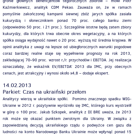
gronie głównych beneficjentów tegorocznych zbiorów – mówi Piotr
Kaźmierkiewicz, analityk CDM Pekao. Zauważa on, że w ramach
pomyślnie zakończonej kampanii siewnej zbóż jarych spółka zasiała
kukurydzą i słonecznikiem ponad 70 proc. całego banku ziemi
(odpowiednio 50 proc. i 21 proc.). Szczególnie istotne będą zatem zbiory
kukurydzy, dla których trwa obecnie okres wegetacyjny, a na których
spółka osiąga wydajność nawet o 20 proc. wyższą niż średnia krajowa. W
opinii analityka z uwagi na lepsze od ubiegłorocznych warunki pogodowe
coraz bardziej realne staje się wypełnienie prognozy na rok 2013,
zakładającej 70–90 proc. wzrost r./r. przychodów i EBITDA. Jej realizacja
oznaczałaby, że wskaźnik EV/EBITDA' 2013 dla IMC, przy obecnych
cenach, jest atrakcyjny i wynosi około x4,8 – dodaje ekspert.
14.02.2013
Parkiet: Czas na ukraiński przełom
Analitycy wierzą w ukraińskie spółki. Pomimo znacznego spadku WIG-
Ukraine w 2012 r. pozytywnie wyróżniło się IMC, którego kurs wystrzelił
w górę o 100 proc. Jakub Szkopek, analityk z DI BRE uważa, że 2013
rok może się okazać punktem zwrotnym dla Ukrainy. W związku z
zapowiedzianą decyzją ukraińskiego rządu o podwyżce cen gazu dla
ludności na konto Narodowego Banku Ukrainie może wpłynąć ponad 15