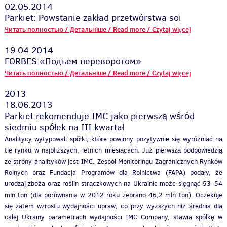
02.05.2014
Parkiet: Powstanie zakład przetwórstwa soi
Читать полностью / Детальніше / Read more / Czytaj więcej
19.04.2014
FORBES:«Подъем переворотом»
Читать полностью / Детальніше / Read more / Czytaj więcej
2013
18.06.2013
Parkiet rekomenduje IMC jako pierwszą wśród
siedmiu spółek na III kwartał
Analitycy wytypowali spółki, które powinny pozytywnie się wyróżniać na
tle rynku w najbliższych, letnich miesiącach. Już pierwszą podpowiedzią
ze strony analityków jest IMC. Zespół Monitoringu Zagranicznych Rynków
Rolnych oraz Fundacja Programów dla Rolnictwa (FAPA) podały, że
urodzaj zboża oraz roślin strączkowych na Ukrainie może sięgnąć 53–54
mln ton (dla porównania w 2012 roku zebrano 46,2 mln ton). Oczekuje
się zatem wzrostu wydajności upraw, co przy wyższych niż średnia dla
całej Ukrainy parametrach wydajności IMC Company, stawia spółkę w