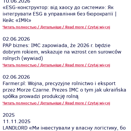
10.06.2026
«ESG-конструктор: від хаосу до системи»: Як
інтегрувати ESG в управління без бюрократії |
Кейс «ІМК»
Читать полностью / Детальніше / Read more / Czytaj więcej
02.06.2026
PAP biznes: IMC zapowiada, że 2026 r. będzie
dobrym rokiem, wskazuje na wzrost cen surowców
rolnych (wywiad)
Читать полностью / Детальніше / Read more / Czytaj więcej
02.06.2026
Farmer.pl: Wojna, precyzyjne rolnictwo i eksport
przez Morze Czarne. Prezes IMC o tym jak ukraińska
spółka prowadzi produkcję rolną
Читать полностью / Детальніше / Read more / Czytaj więcej
2025
11.11.2025
LANDLORD «Ми інвестували у власну логістику, бо