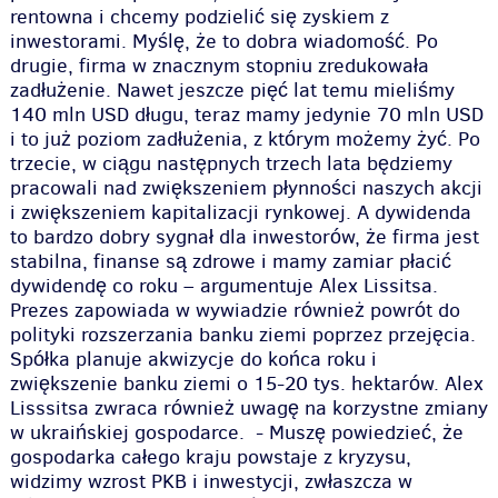
rentowna i chcemy podzielić się zyskiem z
inwestorami. Myślę, że to dobra wiadomość. Po
drugie, firma w znacznym stopniu zredukowała
zadłużenie. Nawet jeszcze pięć lat temu mieliśmy
140 mln USD długu, teraz mamy jedynie 70 mln USD
i to już poziom zadłużenia, z którym możemy żyć. Po
trzecie, w ciągu następnych trzech lata będziemy
pracowali nad zwiększeniem płynności naszych akcji
i zwiększeniem kapitalizacji rynkowej. A dywidenda
to bardzo dobry sygnał dla inwestorów, że firma jest
stabilna, finanse są zdrowe i mamy zamiar płacić
dywidendę co roku –
argumentuje Alex Lissitsa.
Prezes zapowiada w wywiadzie również powrót do
polityki rozszerzania banku ziemi poprzez przejęcia.
Spółka planuje akwizycje do końca roku i
zwiększenie banku ziemi o 15-20 tys. hektarów. Alex
Lisssitsa zwraca również uwagę na korzystne zmiany
w ukraińskiej gospodarce. -
Muszę powiedzieć, że
gospodarka całego kraju powstaje z kryzysu,
widzimy wzrost PKB i inwestycji, zwłaszcza w