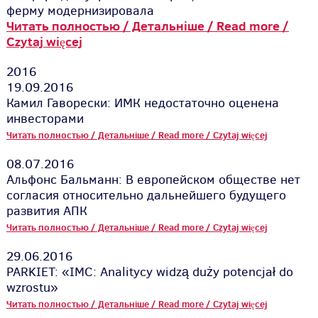
ферму модернизировала
Читать полностью / Детальніше / Read more /
Czytaj więcej
2016
19.09.2016
Камил Гаворески: ИМК недостаточно оценена
инвесторами
Читать полностью / Детальніше / Read more / Czytaj więcej
08.07.2016
Альфонс Бальманн: В европейском обществе нет
согласия относительно дальнейшего будущего
развития АПК
Читать полностью / Детальніше / Read more / Czytaj więcej
29.06.2016
PARKIET: «IMC: Analitycy widzą duży potencjał do
wzrostu»
Читать полностью / Детальніше / Read more / Czytaj więcej