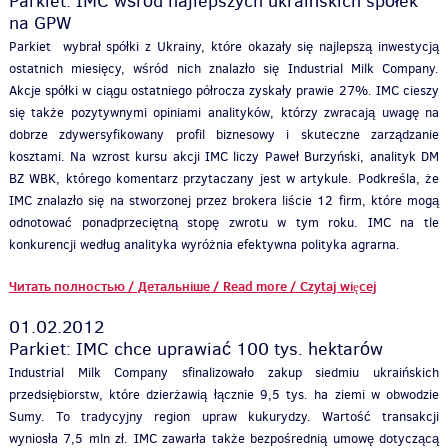
Parkiet: IMC wśród najlepszych ukraińskich spółek
na GPW
Parkiet wybrał spółki z Ukrainy, które okazały się najlepszą inwestycją
ostatnich miesięcy, wśród nich znalazło się Industrial Milk Company.
Akcje spółki w ciągu ostatniego półrocza zyskały prawie 27%. IMC cieszy
się także pozytywnymi opiniami analityków, którzy zwracają uwagę na
dobrze zdywersyfikowany profil biznesowy i skuteczne zarządzanie
kosztami. Na wzrost kursu akcji IMC liczy Paweł Burzyński, analityk DM
BZ WBK, którego komentarz przytaczany jest w artykule. Podkreśla, że
IMC znalazło się na stworzonej przez brokera liście 12 firm, które mogą
odnotować ponadprzeciętną stopę zwrotu w tym roku. IMC na tle
konkurencji według analityka wyróżnia efektywna polityka agrarna.
Читать полностью / Детальніше / Read more / Czytaj więcej
01.02.2012
Parkiet: IMC chce uprawiać 100 tys. hektarów
Industrial Milk Company sfinalizowało zakup siedmiu ukraińskich
przedsiębiorstw, które dzierżawią łącznie 9,5 tys. ha ziemi w obwodzie
Sumy. To tradycyjny region upraw kukurydzy. Wartość transakcji
wyniosła 7,5 mln zł. IMC zawarła także bezpośrednią umowę dotyczącą