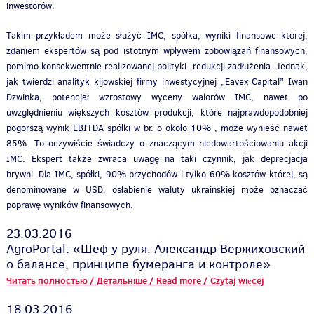
inwestorów.
Takim przykładem może służyć IMC, spółka, wyniki finansowe której,
zdaniem ekspertów są pod istotnym wpływem zobowiązań finansowych,
pomimo konsekwentnie realizowanej polityki redukcji zadłużenia. Jednak,
jak twierdzi analityk kijowskiej firmy inwestycyjnej „Eavex Capital” Iwan
Dzwinka, potencjał wzrostowy wyceny walorów IMC, nawet po
uwzględnieniu większych kosztów produkcji, które najprawdopodobniej
pogorszą wynik EBITDA spółki w br. o około 10% , może wynieść nawet
85%. To oczywiście świadczy o znaczącym niedowartościowaniu akcji
IMC. Ekspert także zwraca uwagę na taki czynnik, jak deprecjacja
hrywni. Dla IMC, spółki, 90% przychodów i tylko 60% kosztów której, są
denominowane w USD, osłabienie waluty ukraińskiej może oznaczać
poprawę wyników finansowych.
23.03.2016
AgroPortal: «Шеф у руля: Александр Вержиховский
о балансе, принципе бумеранга и контроле»
Читать полностью / Детальніше / Read more / Czytaj więcej
18.03.2016