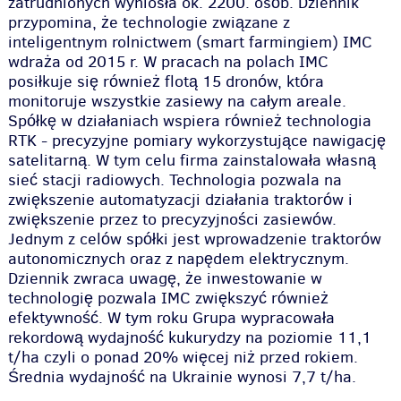
zatrudnionych wyniosła ok. 2
200
. osób. Dziennik
przypomina, że technologie związane z
inteligentnym rolnictwem (smart farmingiem) IMC
wdraża od 2015 r. W pracach na polach IMC
posiłkuje się również flotą 15 dronów, która
monitoruje wszystkie zasiewy na całym areale.
Spółkę w działaniach wspiera również technologia
RTK - precyzyjne pomiary wykorzystujące nawigację
satelitarną. W tym celu firma zainstalowała własną
sieć stacji radiowych. Technologia pozwala na
zwiększenie automatyzacji działania traktorów i
zwiększenie przez to precyzyjności zasiewów.
Jednym z celów spółki jest wprowadzenie traktorów
autonomicznych oraz z napędem elektrycznym.
Dziennik zwraca uwagę, że inwestowanie w
technologię pozwala IMC zwiększyć również
efektywność. W tym roku Grupa wypracowała
rekordową wydajność kukurydzy na poziomie 11,1
t/ha czyli o ponad 20% więcej niż przed rokiem.
Średnia wydajność na Ukrainie wynosi 7,7 t/ha.