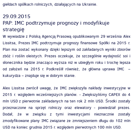
giełdach spółkach rolniczych, działających na Ukrainie.
29.09.2015
PAP: IMC podtrzymuje prognozy i modyfikuje
strategię
W wywiadzie z Polską Agencją Prasową opublikowanym 29 września Alex
Lissitsa, Prezes IMC podtrzymuje prognozy finansowe Spółki na 2015 r.
Plan ma zostać wykonany dzięki lepszym od zakładanych wyniki zbiorów
zbóż i roślin oleistych. Prezes oczekuje, że szczególnie wydajność soi i
słonecznika będzie znacząco wyższa niż w ubiegłym roku i trochę lepsza
od założeń na 2015 r. Podkreślił również, że główna uprawa IMC –
kukurydza – znajduje się w dobrym stanie.
Alex Lissitsa zwrócił uwagę, że IMC zwiększyła nakłady inwestycyjne w
2015 r. względem wcześniejszych planów. - Zwiększyliśmy CAPEX do 4
mln USD z pierwotnie zakładanych na ten rok 2 mln USD. Środki zostały
przeznaczone na sprzęt rolniczy oraz elewatory - powiedział prezes.
Dodał, że w związku z tymi inwestycjami nieznacznie zostały
zmodyfikowane plany IMC związane ze zmniejszeniem długu do 102 mln
USD na koniec grudnia 2015 r. względem pierwotnych 100 mln USD.