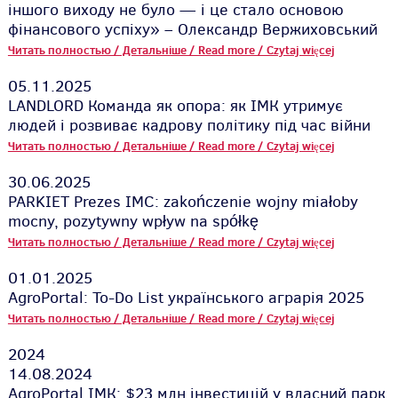
іншого виходу не було — і це стало основою
фінансового успіху» – Олександр Вержиховський
Читать полностью / Детальніше / Read more / Czytaj więcej
05.11.2025
LANDLORD Команда як опора: як ІМК утримує
людей і розвиває кадрову політику під час війни
Читать полностью / Детальніше / Read more / Czytaj więcej
30.06.2025
PARKIET Prezes IMC: zakończenie wojny miałoby
mocny, pozytywny wpływ na spółkę
Читать полностью / Детальніше / Read more / Czytaj więcej
01.01.2025
AgroPortal: To-Do List українського аграрія 2025
Читать полностью / Детальніше / Read more / Czytaj więcej
2024
14.08.2024
AgroPortal ІМК: $23 млн інвестицій у власний парк