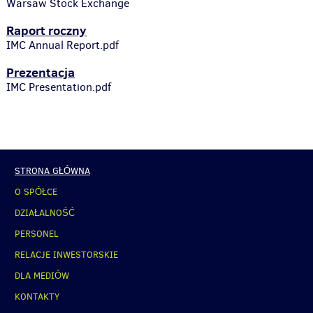
Warsaw Stock Exchange
Raport roczny
IMC Annual Report.pdf
Prezentacja
IMC Presentation.pdf
STRONA GŁÓWNA
O SPÓŁCE
DZIAŁALNOŚĆ
PERSONEL
RELACJE INWESTORSKIE
DLA MEDIÓW
KONTAKTY